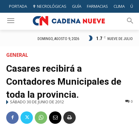
PORTADA
✟ NECROLÓGICAS
GUÍA
FARMACIAS
CLIMA
ÚTIL
1.7
C
NUEVE DE JULIO
DOMINGO, AGOSTO 9, 2026
GENERAL
Casares recibirá a
Contadores Municipales de
toda la provincia.
SÁBADO 30 DE JUNIO DE 2012
0