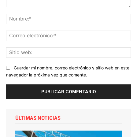
Comentario:
No
Co
ele
Sit
we
Guardar mi nombre, correo electrónico y sitio web en este
navegador la próxima vez que comente.
ÚLTIMAS NOTICIAS