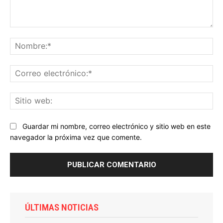
Comentario:
No
Co
ele
Sit
we
Guardar mi nombre, correo electrónico y sitio web en este
navegador la próxima vez que comente.
ÚLTIMAS NOTICIAS