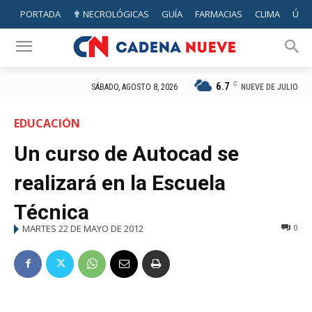
PORTADA
✟ NECROLÓGICAS
GUÍA
FARMACIAS
CLIMA
ÚTIL
6.7
C
NUEVE DE JULIO
SÁBADO, AGOSTO 8, 2026
EDUCACIÓN
Un curso de Autocad se
realizará en la Escuela
Técnica
MARTES 22 DE MAYO DE 2012
0