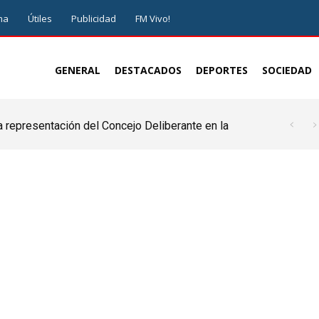
ma
Útiles
Publicidad
FM Vivo!
GENERAL
DESTACADOS
DEPORTES
SOCIEDAD
a representación del Concejo Deliberante en la
de ser juez y parte”