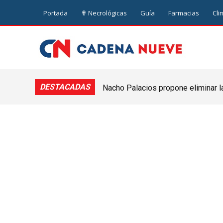
Portada
✟ Necrológicas
Guía
Farmacias
Cli
DESTACADAS
Nacho Palacios propone eliminar l
Cooperativa: “El Legislativo no pue