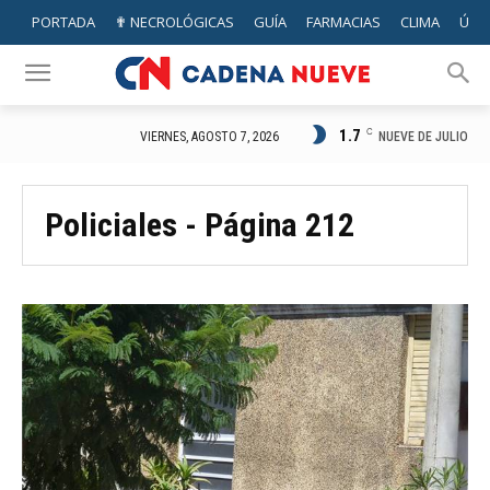
PORTADA
✟ NECROLÓGICAS
GUÍA
FARMACIAS
CLIMA
ÚTIL
1.7
C
NUEVE DE JULIO
VIERNES, AGOSTO 7, 2026
Policiales
- Página 212