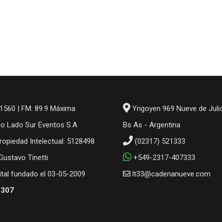
1560 | FM: 89.9 Máxima
Yrigoyen 969 Nueve de Juli
io Lado Sur Eventos S.A
Bs As - Argentina
ropiedad Intelectual: 5128498
(02317) 521333
 Gustavo Tinetti
+549-2317-407333
gital fundado el 03-05-2009
lt33@cadenanueve.com
6307