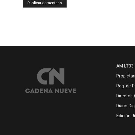
AM LT33 
Propietar
Reg. de P
Director:
Diario Di
Edición: