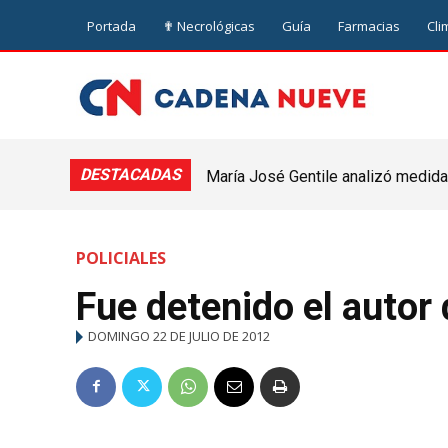
Portada
✟ Necrológicas
Guía
Farmacias
Cli
DESTACADAS
María José Gentile analizó medidas
nuevejuliense
POLICIALES
Fue detenido el autor
DOMINGO 22 DE JULIO DE 2012