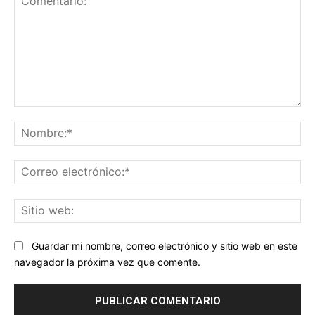
Comentario:
No
Co
ele
Sit
we
Guardar mi nombre, correo electrónico y sitio web en este
navegador la próxima vez que comente.