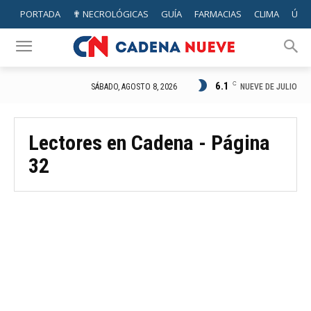
PORTADA
✟ NECROLÓGICAS
GUÍA
FARMACIAS
CLIMA
ÚTIL
6.1
C
NUEVE DE JULIO
SÁBADO, AGOSTO 8, 2026
Lectores en Cadena
- Página
32