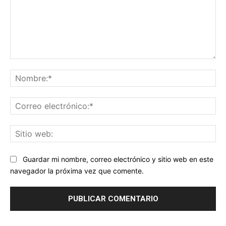
Comentario:
No
Co
ele
Sit
we
Guardar mi nombre, correo electrónico y sitio web en este
navegador la próxima vez que comente.