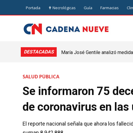
Portada
✟ Necrológicas
Guía
Farmacias
Cli
DESTACADAS
María José Gentile analizó medidas
nuevejuliense
SALUD PÚBLICA
Se informaron 75 dec
de coronavirus en las
El reporte nacional señala que ahora los fallec
suman 8.942.888