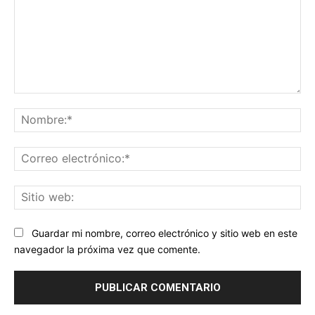
Comentario:
No
Co
ele
Sit
we
Guardar mi nombre, correo electrónico y sitio web en este
navegador la próxima vez que comente.