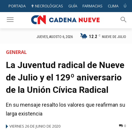
PORTADA
✟ NECROLÓGICAS
GUÍA
FARMACIAS
CLIMA
ÚTIL
12.2
C
NUEVE DE JULIO
JUEVES, AGOSTO 6, 2026
GENERAL
La Juventud radical de Nueve
de Julio y el 129º aniversario
de la Unión Cívica Radical
En su mensaje resalto los valores que reafirman su
larga existencia
VIERNES 26 DE JUNIO DE 2020
0