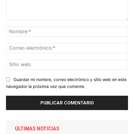
Comentario:
No
Co
ele
Sit
we
Guardar mi nombre, correo electrónico y sitio web en este
navegador la próxima vez que comente.
ÚLTIMAS NOTICIAS