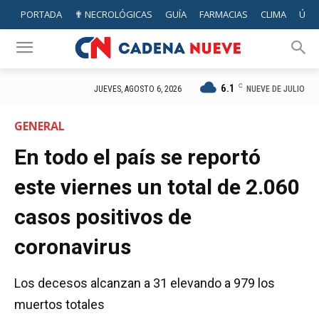
PORTADA
✟ NECROLÓGICAS
GUÍA
FARMACIAS
CLIMA
ÚTIL
6.1
C
NUEVE DE JULIO
JUEVES, AGOSTO 6, 2026
GENERAL
En todo el país se reportó
este viernes un total de 2.060
casos positivos de
coronavirus
Los decesos alcanzan a 31 elevando a 979 los
muertos totales