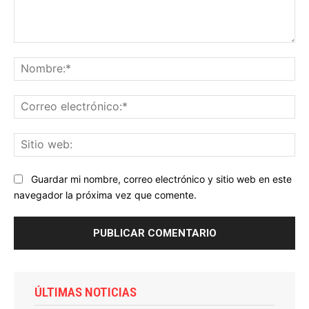
Comentario:
No
Co
ele
Sit
we
Guardar mi nombre, correo electrónico y sitio web en este
navegador la próxima vez que comente.
ÚLTIMAS NOTICIAS