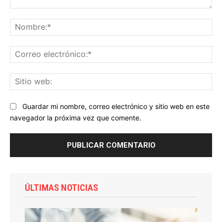
Comentario:
No
Co
ele
Sit
we
Guardar mi nombre, correo electrónico y sitio web en este
navegador la próxima vez que comente.
ÚLTIMAS NOTICIAS