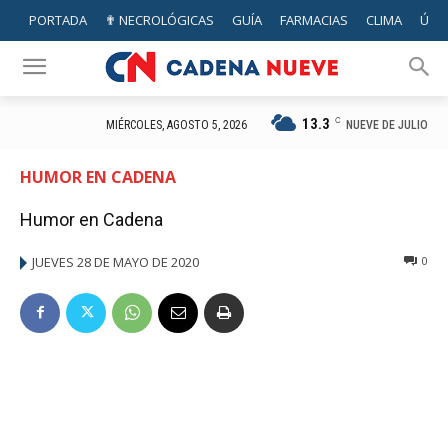
PORTADA
✟ NECROLÓGICAS
GUÍA
FARMACIAS
CLIMA
ÚTIL
13.3
C
NUEVE DE JULIO
MIÉRCOLES, AGOSTO 5, 2026
HUMOR EN CADENA
Humor en Cadena
JUEVES 28 DE MAYO DE 2020
0