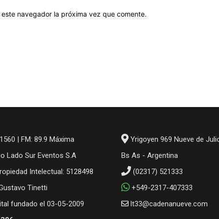
en este navegador la próxima vez que comente.
1560 | FM: 89.9 Máxima
Yrigoyen 969 Nueve de Juli
io Lado Sur Eventos S.A
Bs As - Argentina
ropiedad Intelectual: 5128498
(02317) 521333
 Gustavo Tinetti
+549-2317-407333
gital fundado el 03-05-2009
lt33@cadenanueve.com