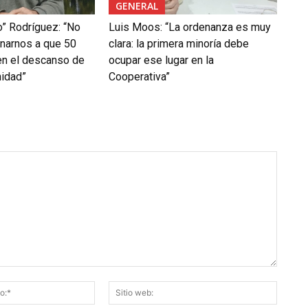
GENERAL
lo” Rodríguez: “No
Luis Moos: “La ordenanza es muy
narnos a que 50
clara: la primera minoría debe
en el descanso de
ocupar ese lugar en la
idad”
Cooperativa”
Correo
Sitio
electrónico:*
web: