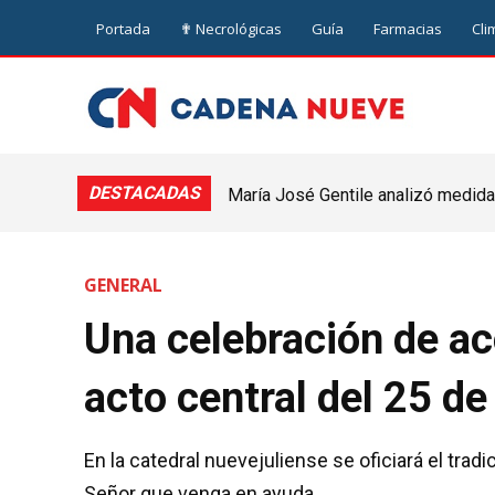
Portada
✟ Necrológicas
Guía
Farmacias
Cli
DESTACADAS
María José Gentile analizó medidas
nuevejuliense
GENERAL
Una celebración de acc
acto central del 25 d
En la catedral nuevejuliense se oficiará el trad
Señor que venga en ayuda