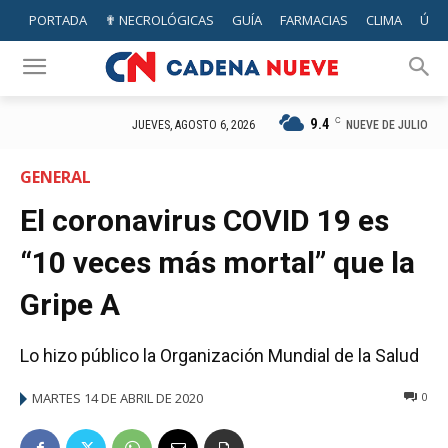
PORTADA
✟ NECROLÓGICAS
GUÍA
FARMACIAS
CLIMA
ÚTIL
9.4
C
NUEVE DE JULIO
JUEVES, AGOSTO 6, 2026
GENERAL
El coronavirus COVID 19 es
“10 veces más mortal” que la
Gripe A
Lo hizo público la Organización Mundial de la Salud
MARTES 14 DE ABRIL DE 2020
0