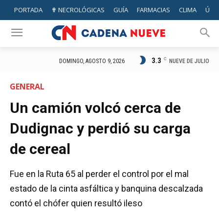
PORTADA
✟ NECROLÓGICAS
GUÍA
FARMACIAS
CLIMA
ÚTIL
3.3
C
NUEVE DE JULIO
DOMINGO, AGOSTO 9, 2026
GENERAL
Un camión volcó cerca de
Dudignac y perdió su carga
de cereal
Fue en la Ruta 65 al perder el control por el mal
estado de la cinta asfáltica y banquina descalzada
contó el chófer quien resultó ileso