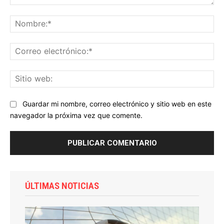
Comentario:
No
Co
ele
Sit
we
Guardar mi nombre, correo electrónico y sitio web en este
navegador la próxima vez que comente.
ÚLTIMAS NOTICIAS