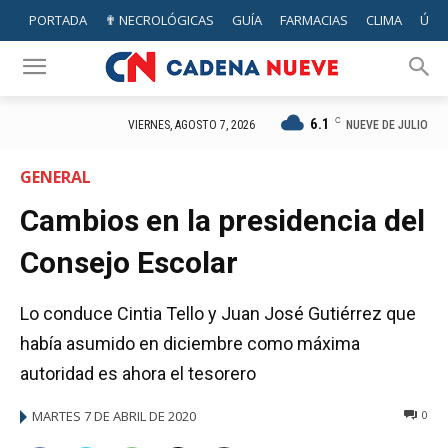
PORTADA
✟ NECROLÓGICAS
GUÍA
FARMACIAS
CLIMA
ÚTIL
6.1
C
NUEVE DE JULIO
VIERNES, AGOSTO 7, 2026
GENERAL
Cambios en la presidencia del
Consejo Escolar
Lo conduce Cintia Tello y Juan José Gutiérrez que
había asumido en diciembre como máxima
autoridad es ahora el tesorero
MARTES 7 DE ABRIL DE 2020
0