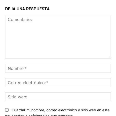
DEJA UNA RESPUESTA
Comentario:
No
Co
ele
Sit
we
Guardar mi nombre, correo electrónico y sitio web en este
navegador la próxima vez que comente.