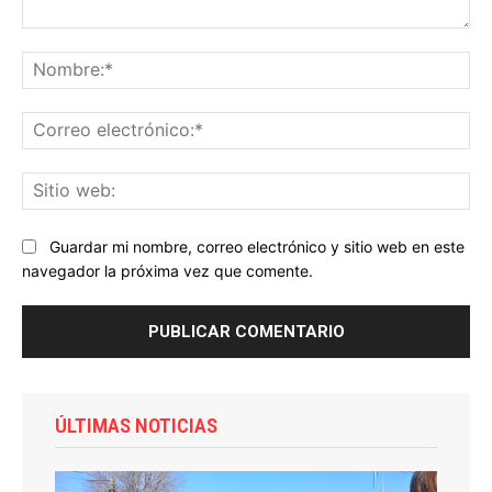
Comentario:
No
Co
ele
Sit
we
Guardar mi nombre, correo electrónico y sitio web en este
navegador la próxima vez que comente.
ÚLTIMAS NOTICIAS