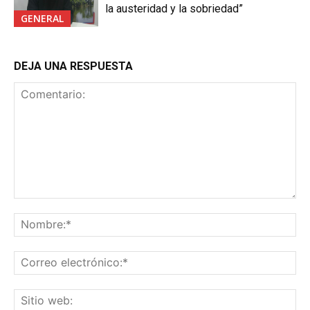
la austeridad y la sobriedad”
GENERAL
DEJA UNA RESPUESTA
Comentario:
No
Co
ele
Sit