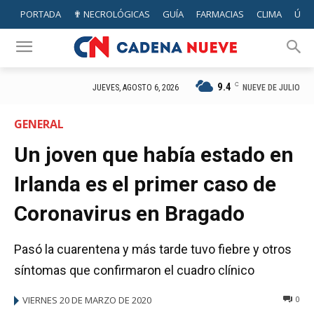
PORTADA
✟ NECROLÓGICAS
GUÍA
FARMACIAS
CLIMA
ÚTIL
9.4
C
NUEVE DE JULIO
JUEVES, AGOSTO 6, 2026
GENERAL
Un joven que había estado en
Irlanda es el primer caso de
Coronavirus en Bragado
Pasó la cuarentena y más tarde tuvo fiebre y otros
síntomas que confirmaron el cuadro clínico
VIERNES 20 DE MARZO DE 2020
0