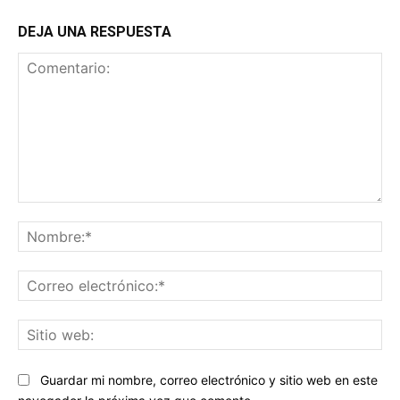
DEJA UNA RESPUESTA
Comentario:
No
Co
ele
Sit
we
Guardar mi nombre, correo electrónico y sitio web en este