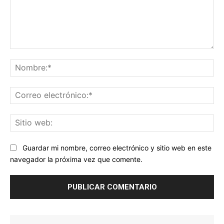
Comentario:
No
Co
ele
Sit
we
Guardar mi nombre, correo electrónico y sitio web en este
navegador la próxima vez que comente.