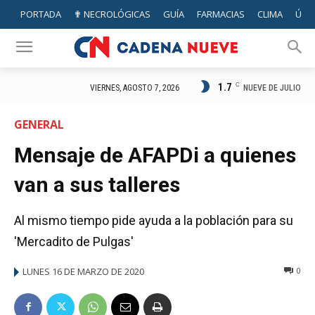
PORTADA
✟ NECROLÓGICAS
GUÍA
FARMACIAS
CLIMA
ÚTIL
1.7
C
NUEVE DE JULIO
VIERNES, AGOSTO 7, 2026
GENERAL
Mensaje de AFAPDi a quienes
van a sus talleres
Al mismo tiempo pide ayuda a la población para su
'Mercadito de Pulgas'
LUNES 16 DE MARZO DE 2020
0