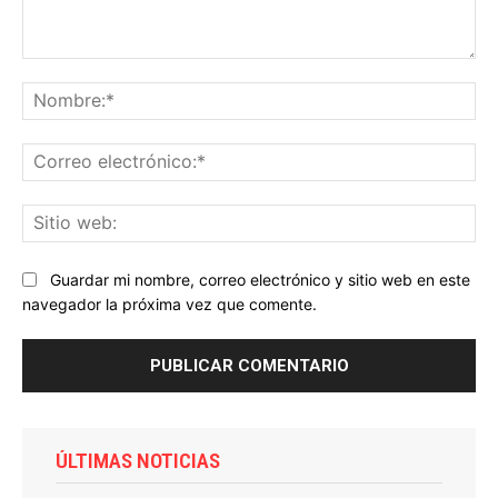
Comentario:
No
Co
ele
Sit
we
Guardar mi nombre, correo electrónico y sitio web en este
navegador la próxima vez que comente.
ÚLTIMAS NOTICIAS