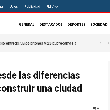
ma
Útiles
Publicidad
FM Vivo!
GENERAL
DESTACADOS
DEPORTES
SOCIEDAD
lio entregó 50 colchones y 25 cubrecamas al
o de Guzmán”
esde las diferencias
onstruir una ciudad
0