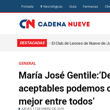
Portada
✟ Necrológicas
Guía
Farmacias
Cli
DESTACADAS
El Club de Leones de Nueve de Ju
Hogar de Ancianos “Santo Doming
GENERAL
María José Gentile:’D
aceptables podemos c
mejor entre todos’
JUEVES 17 DE ENERO DE 2019