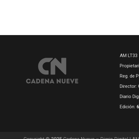
AM LT33 
Propietar
Reg. de P
Director:
Diario Di
Edición: