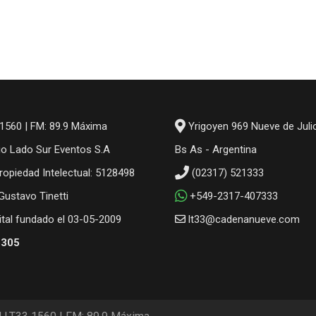
1560 | FM: 89.9 Máxima
Yrigoyen 969 Nueve de Juli
io Lado Sur Eventos S.A
Bs As - Argentina
ropiedad Intelectual: 5128498
(02317) 521333
 Gustavo Tinetti
+549-2317-407333
gital fundado el 03-05-2009
lt33@cadenanueve.com
6305