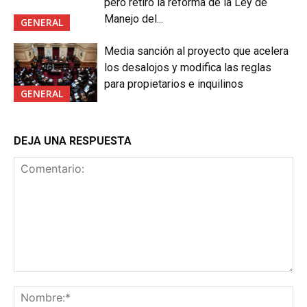
pero retiró la reforma de la Ley de
Manejo del...
GENERAL
Media sanción al proyecto que acelera
los desalojos y modifica las reglas
para propietarios e inquilinos
GENERAL
DEJA UNA RESPUESTA
Comentario:
No