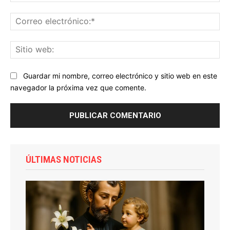
Co
ele
Sit
we
Guardar mi nombre, correo electrónico y sitio web en este
navegador la próxima vez que comente.
ÚLTIMAS NOTICIAS