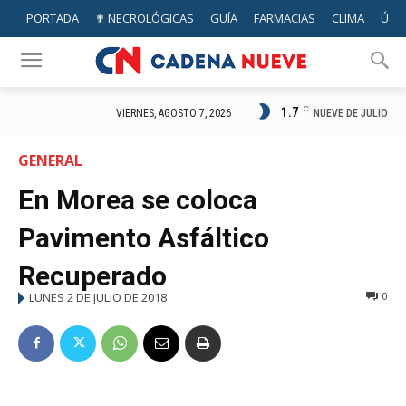
PORTADA
✟ NECROLÓGICAS
GUÍA
FARMACIAS
CLIMA
ÚTIL
1.7
C
NUEVE DE JULIO
VIERNES, AGOSTO 7, 2026
GENERAL
En Morea se coloca
Pavimento Asfáltico
Recuperado
LUNES 2 DE JULIO DE 2018
0