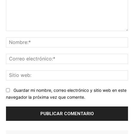
Comentario:
No
Co
ele
Sit
we
Guardar mi nombre, correo electrónico y sitio web en este
navegador la próxima vez que comente.