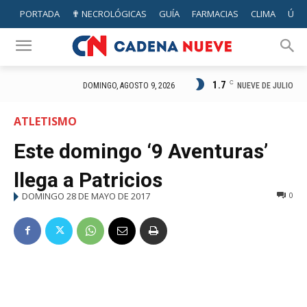
PORTADA
✟ NECROLÓGICAS
GUÍA
FARMACIAS
CLIMA
ÚTIL
1.7
C
NUEVE DE JULIO
DOMINGO, AGOSTO 9, 2026
ATLETISMO
Este domingo ‘9 Aventuras’
llega a Patricios
DOMINGO 28 DE MAYO DE 2017
0