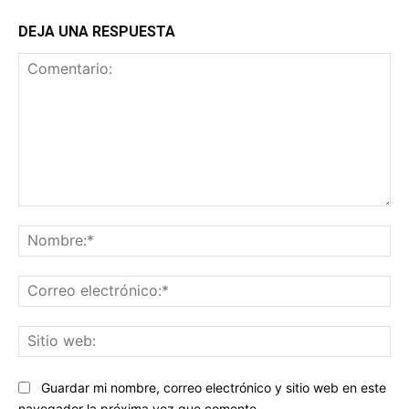
DEJA UNA RESPUESTA
Comentario:
No
Co
ele
Sit
we
Guardar mi nombre, correo electrónico y sitio web en este
navegador la próxima vez que comente.