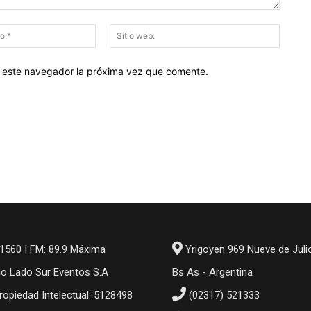
Correo
Sitio
electrónico:*
web:
en este navegador la próxima vez que comente.
1560 | FM: 89.9 Máxima
Yrigoyen 969 Nueve de Juli
io Lado Sur Eventos S.A
Bs As - Argentina
ropiedad Intelectual: 5128498
(02317) 521333