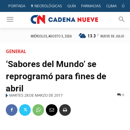
PORTADA
✟ NECROLÓGICAS
GUÍA
FARMACIAS
CLIMA
ÚTIL
13.3
C
NUEVE DE JULIO
MIÉRCOLES, AGOSTO 5, 2026
GENERAL
‘Sabores del Mundo’ se
reprogramó para fines de
abril
MARTES 28 DE MARZO DE 2017
0