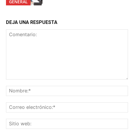
GENERAL
DEJA UNA RESPUESTA
Comentario:
No
Co
ele
Sit
we