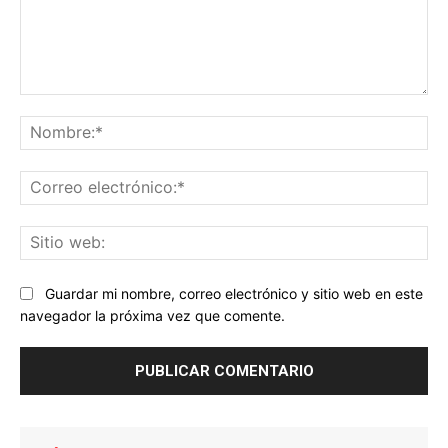
Comentario:
No
Co
ele
Sit
we
Guardar mi nombre, correo electrónico y sitio web en este
navegador la próxima vez que comente.