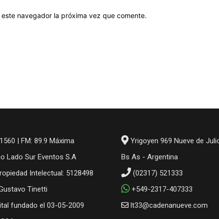
en este navegador la próxima vez que comente.
1560 | FM: 89.9 Máxima
Yrigoyen 969 Nueve de Juli
io Lado Sur Eventos S.A
Bs As - Argentina
ropiedad Intelectual: 5128498
(02317) 521333
 Gustavo Tinetti
+549-2317-407333
gital fundado el 03-05-2009
lt33@cadenanueve.com