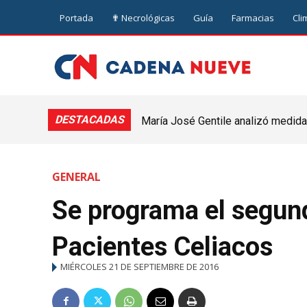
Portada
✟ Necrológicas
Guía
Farmacias
Cli
DESTACADAS
María José Gentile analizó medidas
nuevejuliense
GENERAL
Se programa el segun
Pacientes Celiacos
MIÉRCOLES 21 DE SEPTIEMBRE DE 2016