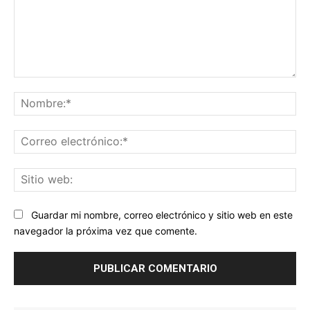
Comentario:
No
Co
ele
Sit
we
Guardar mi nombre, correo electrónico y sitio web en este
navegador la próxima vez que comente.