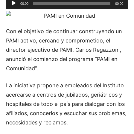
R
00:00
00:00
e
p
r
Con el objetivo de continuar construyendo un
o
PAMI activo, cercano y comprometido, el
d
director ejecutivo de PAMI, Carlos Regazzoni,
u
anunció el comienzo del programa “PAMI en
c
Comunidad”.
t
o
La iniciativa propone a empleados del Instituto
r
acercarse a centros de jubilados, geriátricos y
d
hospitales de todo el país para dialogar con los
e
afiliados, conocerlos y escuchar sus problemas,
a
necesidades y reclamos.
u