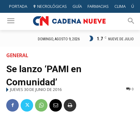
PORTADA
✟ NECROLÓGICAS
GUÍA
FARMACIAS
CLIMA
ÚTIL
1.7
C
NUEVE DE JULIO
DOMINGO, AGOSTO 9, 2026
GENERAL
Se lanzo ‘PAMI en
Comunidad’
JUEVES 30 DE JUNIO DE 2016
0