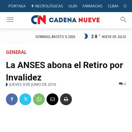
PORTADA
✟ NECROLÓGICAS
GUÍA
FARMACIAS
CLIMA
ÚTIL
2.8
C
NUEVE DE JULIO
DOMINGO, AGOSTO 9, 2026
GENERAL
La ANSES abona el Retiro por
Invalidez
JUEVES 9 DE JUNIO DE 2016
0