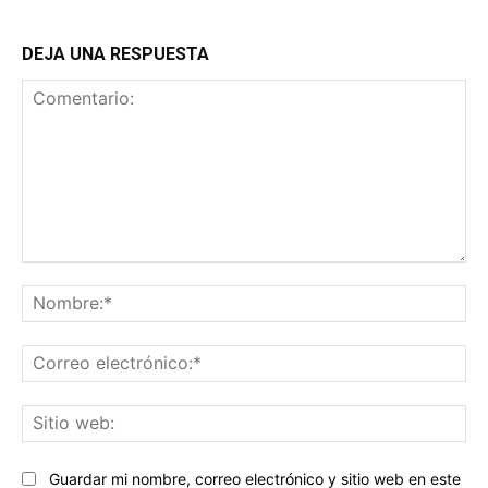
DEJA UNA RESPUESTA
Comentario:
No
Co
ele
Sit
we
Guardar mi nombre, correo electrónico y sitio web en este