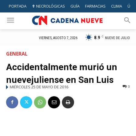
PORTADA
✟ NECROLÓGICAS
GUÍA
FARMACIAS
CLIMA
ÚTIL
8.9
C
NUEVE DE JULIO
VIERNES, AGOSTO 7, 2026
GENERAL
Accidentalmente murió un
nuevejuliense en San Luis
MIÉRCOLES 25 DE MAYO DE 2016
0