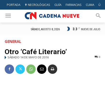
PORTADA
✟ NECROLÓGICAS
GUÍA
FARMACIAS
CLIMA
ÚTIL
3.3
C
NUEVE DE JULIO
SÁBADO, AGOSTO 8, 2026
GENERAL
Otro ‘Café Literario’
SÁBADO 14 DE MAYO DE 2016
0