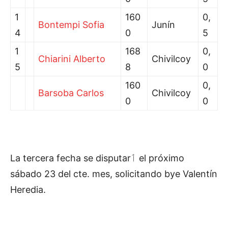
1
160
0,
Bontempi Sofia
Junín
4
0
5
1
168
0,
Chiarini Alberto
Chivilcoy
5
8
0
160
0,
Barsoba Carlos
Chivilcoy
0
0
La tercera fecha se disputarٲ el próximo
sábado 23 del cte. mes, solicitando bye Valentín
Heredia.