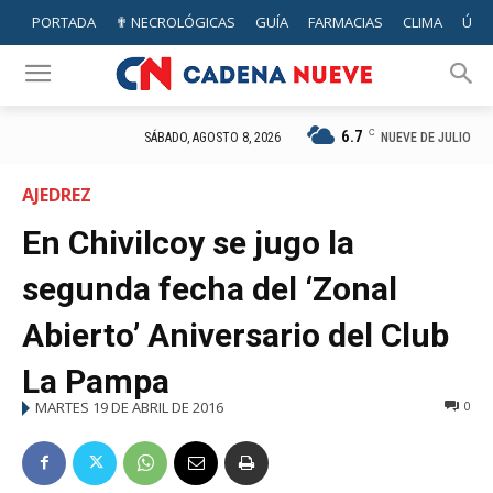
PORTADA
✟ NECROLÓGICAS
GUÍA
FARMACIAS
CLIMA
ÚTIL
6.7
C
NUEVE DE JULIO
SÁBADO, AGOSTO 8, 2026
AJEDREZ
En Chivilcoy se jugo la
segunda fecha del ‘Zonal
Abierto’ Aniversario del Club
La Pampa
MARTES 19 DE ABRIL DE 2016
0