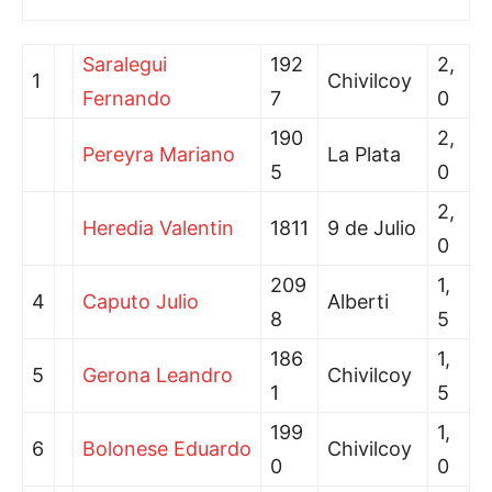
Saralegui
192
2,
1
Chivilcoy
Fernando
7
0
190
2,
Pereyra Mariano
La Plata
5
0
2,
Heredia Valentin
1811
9 de Julio
0
209
1,
4
Caputo Julio
Alberti
8
5
186
1,
5
Gerona Leandro
Chivilcoy
1
5
199
1,
6
Bolonese Eduardo
Chivilcoy
0
0