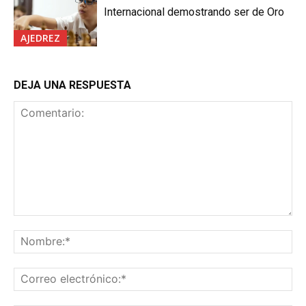
Internacional demostrando ser de Oro
AJEDREZ
DEJA UNA RESPUESTA
Comentario:
No
Co
ele