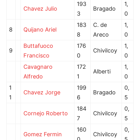
193
1,
Chavez Julio
Bragado
3
0
183
C. de
1,
8
Quijano Ariel
8
Areco
0
Buttafuoco
176
1,
9
Chivilcoy
Francisco
0
0
Cavagnaro
172
1,
Alberti
Alfredo
1
0
1
199
0,
Chavez Jorge
Bragado
1
6
5
184
0,
Cornejo Roberto
Chivilcoy
7
5
160
0,
Gomez Fermin
Chivilcoy
0
5