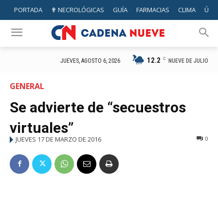
PORTADA
✟ NECROLÓGICAS
GUÍA
FARMACIAS
CLIMA
ÚTIL
12.2
C
NUEVE DE JULIO
JUEVES, AGOSTO 6, 2026
GENERAL
Se advierte de “secuestros
virtuales”
JUEVES 17 DE MARZO DE 2016
0