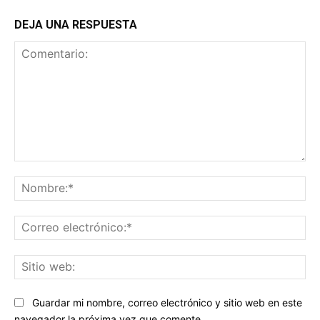
DEJA UNA RESPUESTA
Comentario:
No
Co
ele
Sit
we
Guardar mi nombre, correo electrónico y sitio web en este
navegador la próxima vez que comente.