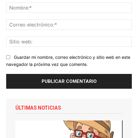
No
Co
ele
Sit
we
Guardar mi nombre, correo electrónico y sitio web en este
navegador la próxima vez que comente.
ÚLTIMAS NOTICIAS