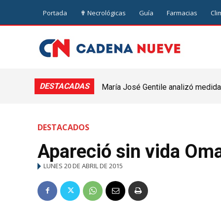
Portada
✟ Necrológicas
Guía
Farmacias
Cli
DESTACADAS
María José Gentile analizó medidas
nuevejuliense
DESTACADOS
Apareció sin vida Oma
LUNES 20 DE ABRIL DE 2015