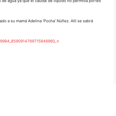
de agua ya que el caudal de líquido no permitía portes
gado a su mamá Adelina ‘Pocha’ Núñez. Allí se sabrá