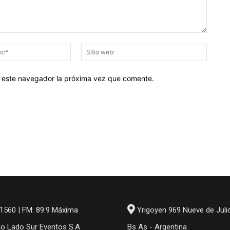
Correo
Sitio
electrónico:*
web:
en este navegador la próxima vez que comente.
1560 | FM: 89.9 Máxima
Yrigoyen 969 Nueve de Juli
io Lado Sur Eventos S.A
Bs As - Argentina