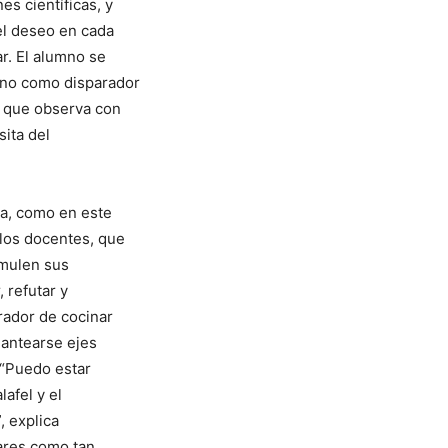
s científicas, y
el deseo en cada
ar. El alumno se
ano como disparador
o que observa con
sita del
ia, como en este
los docentes, que
rmulen sus
 refutar y
rador de cocinar
plantearse ejes
 “Puedo estar
afel y el
, explica
gares como tan