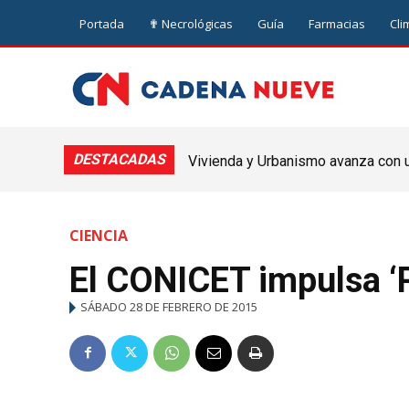
Portada
✟ Necrológicas
Guía
Farmacias
Cli
DESTACADAS
Vivienda y Urbanismo avanza con un
Nueve de Julio
CIENCIA
El CONICET impulsa ‘P
SÁBADO 28 DE FEBRERO DE 2015