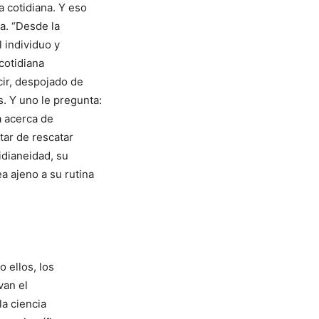
a cotidiana. Y eso
a. “Desde la
l individuo y
 cotidiana
ir, despojado de
 Y uno le pregunta:
a acerca de
tar de rescatar
idianeidad, su
a ajeno a su rutina
 ellos, los
van el
la ciencia