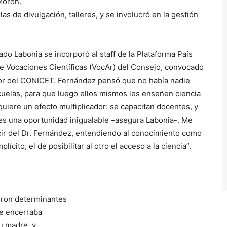
Morón.
as de divulgación, talleres, y se involucró en la gestión
do Labonia se incorporó al staff de la Plataforma País
e Vocaciones Científicas (VocAr) del Consejo, convocado
ador del CONICET. Fernández pensó que no había nadie
scuelas, para que luego ellos mismos les enseñen ciencia
quiere un efecto multiplicador: se capacitan docentes, y
 es una oportunidad inigualable –asegura Labonia-. Me
cir del Dr. Fernández, entendiendo al conocimiento como
lícito, el de posibilitar al otro el acceso a la ciencia”.
eron determinantes
se encerraba
u madre, y