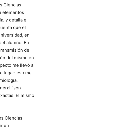
as Ciencias
ía elementos
, y detalla el
cuenta que el
universidad, en
 del alumno. En
 transmisión de
ción del mismo en
specto me llevó a
ro lugar: eso me
miología,
eneral “son
exactas. El mismo
as Ciencias
ir un