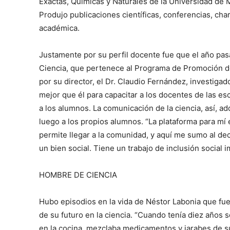
Exactas, Químicas y Naturales de la Universidad de 
Produjo publicaciones científicas, conferencias, charl
académica.
Justamente por su perfil docente fue que el año pasa
Ciencia, que pertenece al Programa de Promoción d
por su director, el Dr. Claudio Fernández, investig
mejor que él para capacitar a los docentes de las e
a los alumnos. La comunicación de la ciencia, así, ad
luego a los propios alumnos. “La plataforma para mí
permite llegar a la comunidad, y aquí me sumo al de
un bien social. Tiene un trabajo de inclusión social imp
HOMBRE DE CIENCIA
Hubo episodios en la vida de Néstor Labonia que fu
de su futuro en la ciencia. “Cuando tenía diez años 
en la cocina, mezclaba medicamentos y jarabes de s