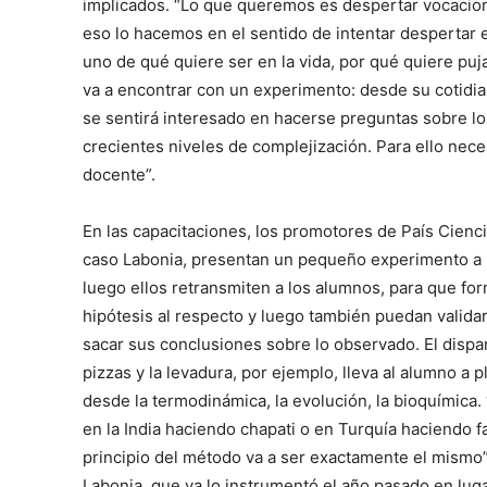
implicados. “Lo que queremos es despertar vocacione
eso lo hacemos en el sentido de intentar despertar 
uno de qué quiere ser en la vida, por qué quiere puj
va a encontrar con un experimento: desde su cotidi
se sentirá interesado en hacerse preguntas sobre l
crecientes niveles de complejización. Para ello nece
docente”.
En las capacitaciones, los promotores de País Cienc
caso Labonia, presentan un pequeño experimento a 
luego ellos retransmiten a los alumnos, para que fo
hipótesis al respecto y luego también puedan validar,
sacar sus conclusiones sobre lo observado. El dispa
pizzas y la levadura, por ejemplo, lleva al alumno a 
desde la termodinámica, la evolución, la bioquímica.
en la India haciendo chapati o en Turquía haciendo fal
principio del método va a ser exactamente el mismo”
Labonia, que ya lo instrumentó el año pasado en lu