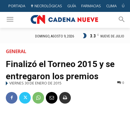
PORTADA
✟ NECROLÓGICAS
GUÍA
FARMACIAS
CLIMA
ÚTIL
3.3
C
NUEVE DE JULIO
DOMINGO, AGOSTO 9, 2026
GENERAL
Finalizó el Torneo 2015 y se
entregaron los premios
VIERNES 30 DE ENERO DE 2015
0