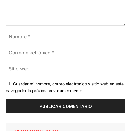
Comentario:
No
Co
ele
Sit
we
Guardar mi nombre, correo electrónico y sitio web en este
navegador la próxima vez que comente.