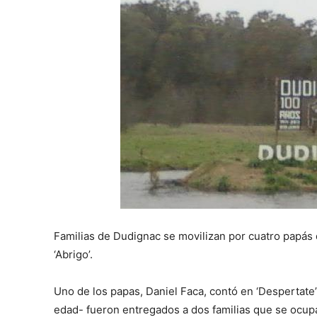
o
d
u
c
t
o
r
d
e
a
u
d
i
Familias de Dudignac se movilizan por cuatro papás
o
‘Abrigo’.
Uno de los papas, Daniel Faca, contó en ‘Despertate
edad- fueron entregados a dos familias que se ocup