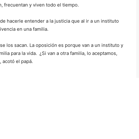
e
n, frecuentan y viven todo el tiempo.
c
h
e hacerle entender a la justicia que al ir a un instituto
a
vivencia en una familia.
a
r
se los sacan. La oposición es porque van a un instituto y
r
ilia para la vida. ¿Si van a otra familia, lo aceptamos,
i
, acotó el papá.
b
a
/
a
b
a
j
o
p
a