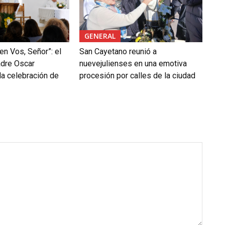
u
i
r
GENERAL
e
 en Vos, Señor”: el
San Cayetano reunió a
l
adre Oscar
nuevejulienses en una emotiva
v
la celebración de
procesión por calles de la ciudad
o
l
u
m
e
n
.