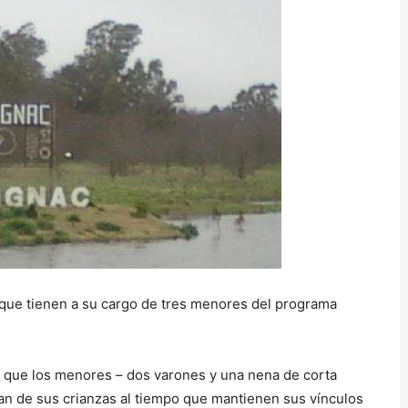
l
i
z
a
l
a
s
t
e
c
l
a
s
 que tienen a su cargo de tres menores del programa
d
e
f
’ que los menores – dos varones y una nena de corta
l
an de sus crianzas al tiempo que mantienen sus vínculos