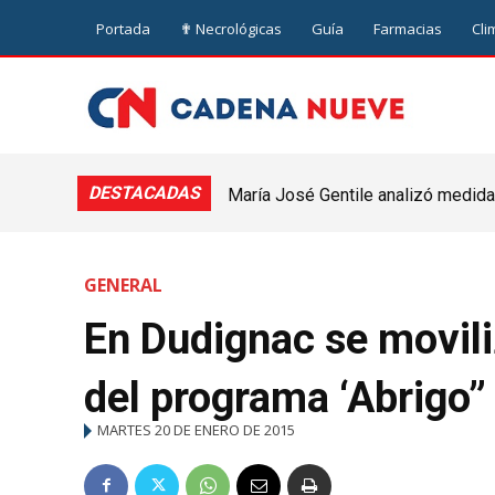
Portada
✟ Necrológicas
Guía
Farmacias
Cli
DESTACADAS
María José Gentile analizó medidas
nuevejuliense
GENERAL
En Dudignac se movili
del programa ‘Abrigo”
MARTES 20 DE ENERO DE 2015