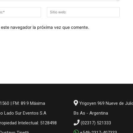
Correo
Sitio
electrónico:*
web:
en este navegador la próxima vez que comente.
1560 | FM: 89.9 Máxima
Yrigoyen 969 Nueve de Juli
io Lado Sur Eventos S.A
Bs As - Argentina
ropiedad Intelectual: 5128498
(02317) 521333
 Gustavo Tinetti
+549-2317-407333