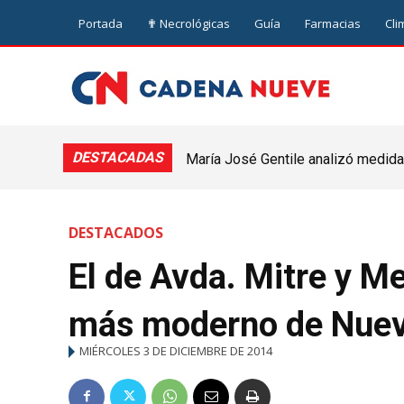
Portada
✟ Necrológicas
Guía
Farmacias
Cli
DESTACADAS
María José Gentile analizó medidas
nuevejuliense
DESTACADOS
El de Avda. Mitre y M
más moderno de Nuev
MIÉRCOLES 3 DE DICIEMBRE DE 2014