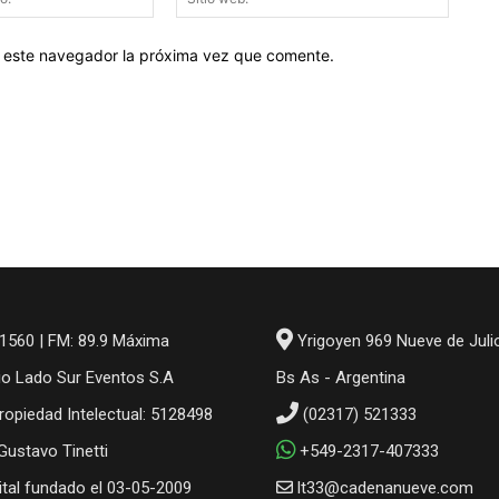
electrónico:*
web:
en este navegador la próxima vez que comente.
1560 | FM: 89.9 Máxima
Yrigoyen 969 Nueve de Juli
io Lado Sur Eventos S.A
Bs As - Argentina
ropiedad Intelectual: 5128498
(02317) 521333
 Gustavo Tinetti
+549-2317-407333
gital fundado el 03-05-2009
lt33@cadenanueve.com