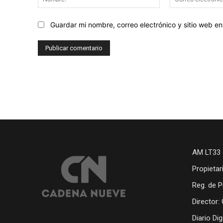
Guardar mi nombre, correo electrónico y sitio web 
AM LT33 
Propietar
Reg. de P
Director:
Diario Di