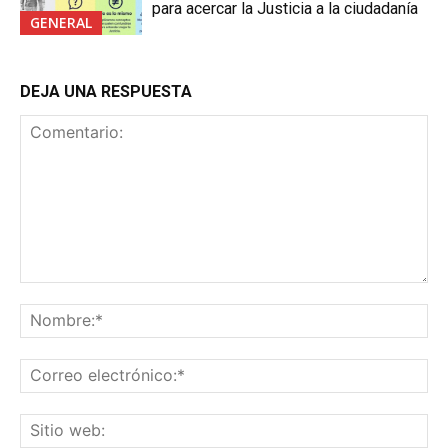
para acercar la Justicia a la ciudadanía
GENERAL
DEJA UNA RESPUESTA
Comentario:
No
Co
ele
Sit
we