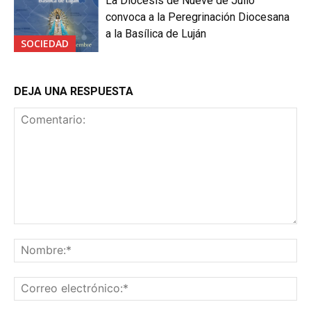
La Diócesis de Nueve de Julio
convoca a la Peregrinación Diocesana
a la Basílica de Luján
SOCIEDAD
DEJA UNA RESPUESTA
Comentario:
No
Co
ele