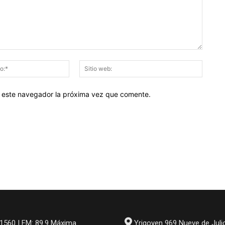
Correo
Sitio
electrónico:*
web:
en este navegador la próxima vez que comente.
1560 | FM: 89.9 Máxima
Yrigoyen 969 Nueve de Juli