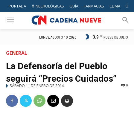
PORTADA
✟ NECROLÓGICAS
GUÍA
FARMACIAS
CLIMA
ÚTIL
3.9
C
NUEVE DE JULIO
LUNES, AGOSTO 10, 2026
GENERAL
La Defensoría del Pueblo
seguirá “Precios Cuidados”
SÁBADO 11 DE ENERO DE 2014
0