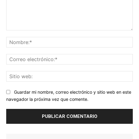
Comentario:
No
Co
ele
Sit
we
Guardar mi nombre, correo electrónico y sitio web en este
navegador la próxima vez que comente.