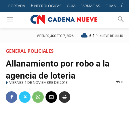
PORTADA
✟ NECROLÓGICAS
GUÍA
FARMACIAS
CLIMA
ÚTIL
6.1
C
NUEVE DE JULIO
VIERNES, AGOSTO 7, 2026
GENERAL
POLICIALES
Allanamiento por robo a la
agencia de loteria
VIERNES 1 DE NOVIEMBRE DE 2013
0