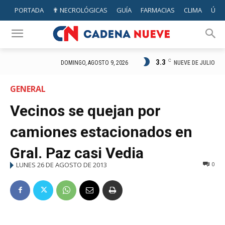
PORTADA
✟ NECROLÓGICAS
GUÍA
FARMACIAS
CLIMA
ÚTIL
3.3
C
NUEVE DE JULIO
DOMINGO, AGOSTO 9, 2026
GENERAL
Vecinos se quejan por
camiones estacionados en
Gral. Paz casi Vedia
LUNES 26 DE AGOSTO DE 2013
0