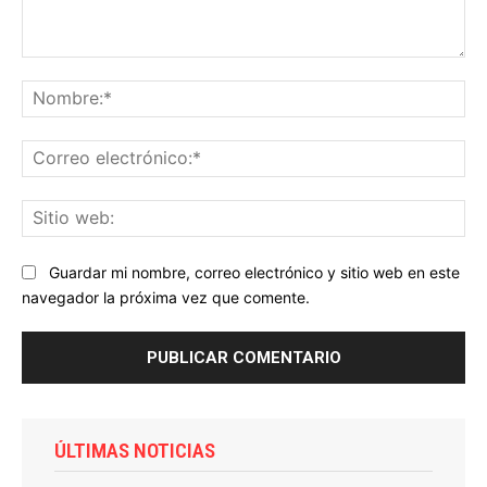
Comentario:
No
Co
ele
Sit
we
Guardar mi nombre, correo electrónico y sitio web en este
navegador la próxima vez que comente.
ÚLTIMAS NOTICIAS