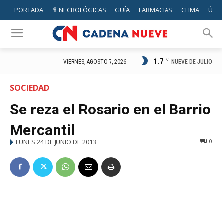
PORTADA
✟ NECROLÓGICAS
GUÍA
FARMACIAS
CLIMA
ÚTIL
1.7
C
NUEVE DE JULIO
VIERNES, AGOSTO 7, 2026
SOCIEDAD
Se reza el Rosario en el Barrio
Mercantil
LUNES 24 DE JUNIO DE 2013
0