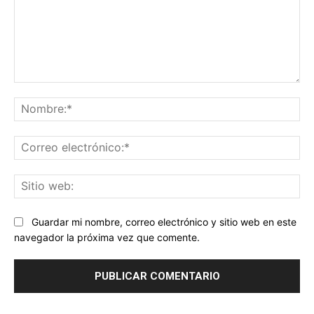
Comentario:
No
Co
ele
Sit
we
Guardar mi nombre, correo electrónico y sitio web en este
navegador la próxima vez que comente.